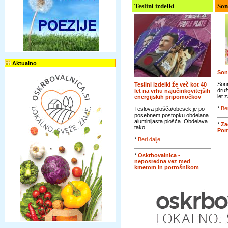
Teslini izdelki
Son
Aktualno
Son
Sonn
Teslini izdelki že več kot 40
druž
let na vrhu najučinkovitejših
let 
energijskih pripomočkov
*
Ber
Teslova plošča/obesek je po
posebnem postopku obdelana
aluminijasta plošča. Obdelava
*
Za
tako...
Pom
*
Beri dalje
*
Oskrbovalnica -
neposredna vez med
kmetom in potrošnikom