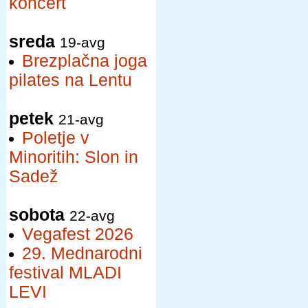
koncert
sreda
19-avg
Brezplačna joga
pilates na Lentu
petek
21-avg
Poletje v
Minoritih: Slon in
Sadež
sobota
22-avg
Vegafest 2026
29. Mednarodni
festival MLADI
LEVI