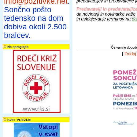
info@pozitivke.net
.
predavateljev in predavateljic 
Sončno pošto
Predavatelji in predavateljice
da novinarji in novinarke vaš
tedensko na dom
in usklajevanje terminov na
da
dobiva okoli 2.500
bralcev.
Ne spreglejte
Če vam je dogodek
[
Dodaj
SVET POEZIJE