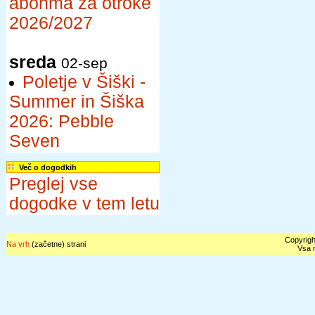
abonma za otroke
2026/2027
sreda
02-sep
Poletje v Šiški -
Summer in Šiška
2026: Pebble
Seven
Več o dogodkih
Preglej vse
dogodke v tem letu
Copyrigh
Na vrh
(začetne) strani
Vsa n