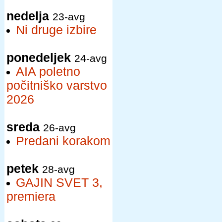
nedelja
23-avg
Ni druge izbire
ponedeljek
24-avg
AIA poletno
počitniško varstvo
2026
sreda
26-avg
Predani korakom
petek
28-avg
GAJIN SVET 3,
premiera