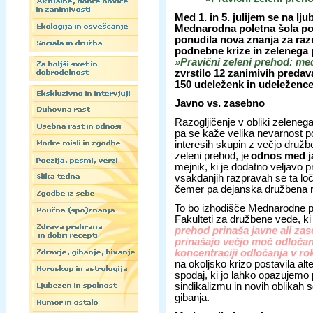
Med 1. in 5. julijem se na l
Mednarodna poletna šola polit
ponudila nova znanja za raz
podnebne krize in zelenega 
»Pravični zeleni prehod: me
zvrstilo 12 zanimivih predav
150 udeleženk in udeležencev
Javno vs. zasebno
Razogljičenje v obliki zelene
pa se kaže velika nevarnost p
interesih skupin z večjo druž
zeleni prehod, je
odnos med j
mejnik, ki je dodatno veljavo pri
vsakdanjih razpravah se ta loč
čemer pa dejanska družbena ra
To bo izhodišče Mednarodne pol
Fakulteti za družbene vede, ki
prehod prinaša javne ali zas
prinašajo večjo moč odločanja
koncentraciji odločanja v r
na okoljsko krizo postavila al
spodaj, ki jo lahko opazujemo 
sindikalizmu in novih oblikah so
gibanja.