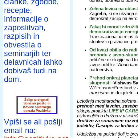
članke, zgodbe,
odrast, podnebno politik
recepte,
Zelena levica na oblast
Zagreba, ki se ukvarja s 
informacije o
demokratizacijo na evrops
zaposlitvah,
Zakaj bi morali združit
demokratizacijo energi
razpisih in
Transnacionalnem inštitut
storitev in pravičnim p
obvestila o
Od kvazi obilja do radi
seminarjih ter
prehodu z javno-skupn
politične ekologije na U
delavnicah lahko
javne politike
“Abundanc
dobivaš tudi na
partnerstva;
dom.
Prehod onkraj planetar
skupnosti
-
Vishwas Sa
Wi*censored*erstand v Juž
marxism«
in dolgoletni a
Želim prejemati
Letošnja mednarodna poletna š
Sončno pošto in
prehod: med javnim, zasebn
novice spletnega
sklopu projekta
LIFE IP CAR
portala Pozitivke
nizkoogljično družbo v visoko
Vpiši se ali pošlji
društvo za sonaraven razvoj
kolektiv, Časopis za kritiko z
email na:
Udeležba na poletni šoli je br