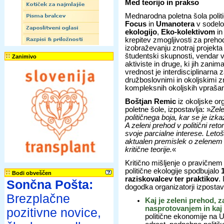
Med teorijo in prakso
Mednarodna poletna šola političn
Focus
in
Umanotera
v sodelo
ekologijo
,
Eko-kolektivom
i
krepitev zmogljivosti za preh
izobraževanju znotraj projekt
študentski skupnosti, vendar v
Zanimivo
aktiviste in druge, ki jih zan
vrednost je interdisciplinarna
družboslovnimi in okoljskimi 
kompleksnih okoljskih vprašanj
Boštjan Remic
iz okoljske or
poletne šole, izpostavlja: »
Zele
političnega boja, kar se je izk
A zeleni prehod v politični reto
svoje parcialne interese. Let
aktualen premislek o zelenem
kritične teorije.
«
Kritično mišljenje o pravičnem
politične ekologije spodbujalo
Bodi obveščen
raziskovalcev ter praktikov
.
Sončna Pošta:
dogodka organizatorji izpostav
Brezplačne
Kaj je zeleni prehod, z
nasprotovanjem in kaj
pozitivne novice,
politične ekonomije na U