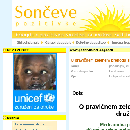
www.pozitivke.net dogodek
NE ZAMUDITE
O pravičnem zelenem prehodu sko
Kdaj:
ponedeljek, 01
Vrsta dogodka:
Predavanje
Kje:
Ljubljanska F
Opis:
O pravičnem zele
druž
Rubrike
Mednarodna pol
»Pravični zeleni pre