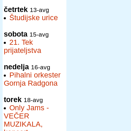
četrtek
13-avg
Študijske urice
sobota
15-avg
21. Tek
prijateljstva
nedelja
16-avg
Pihalni orkester
Gornja Radgona
torek
18-avg
Only Jams -
VEČER
MUZIKALA,