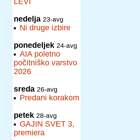
LEVI
nedelja
23-avg
Ni druge izbire
ponedeljek
24-avg
AIA poletno
počitniško varstvo
2026
sreda
26-avg
Predani korakom
petek
28-avg
GAJIN SVET 3,
premiera