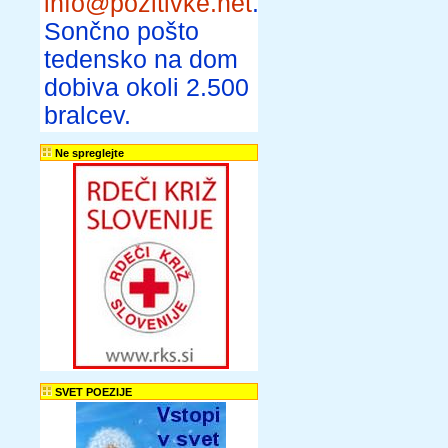
info@pozitivke.net
.
Sončno pošto
tedensko na dom
dobiva okoli 2.500
bralcev.
Ne spreglejte
SVET POEZIJE