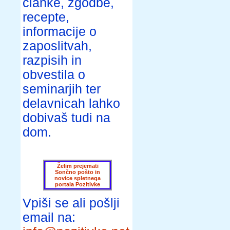
članke, zgodbe,
recepte,
informacije o
zaposlitvah,
razpisih in
obvestila o
seminarjih ter
delavnicah lahko
dobivaš tudi na
dom.
Želim prejemati
Sončno pošto in
novice spletnega
portala Pozitivke
Vpiši se ali pošlji
email na: