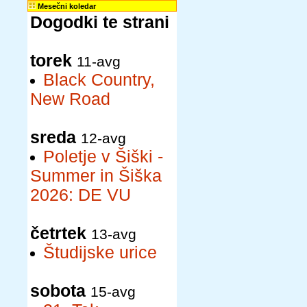
Mesečni koledar
Dogodki te strani
torek
11-avg
Black Country,
New Road
sreda
12-avg
Poletje v Šiški -
Summer in Šiška
2026: DE VU
četrtek
13-avg
Študijske urice
sobota
15-avg