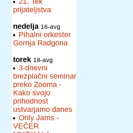
21. Tek
prijateljstva
nedelja
16-avg
Pihalni orkester
Gornja Radgona
torek
18-avg
3-dnevni
brezplačni seminar
preko Zooma -
Kako svojo
prihodnost
ustvarjamo danes
Only Jams -
VEČER