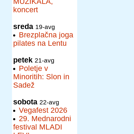
MUZIKALA,
koncert
sreda
19-avg
Brezplačna joga
pilates na Lentu
petek
21-avg
Poletje v
Minoritih: Slon in
Sadež
sobota
22-avg
Vegafest 2026
29. Mednarodni
festival MLADI