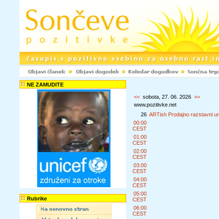
NE ZAMUDITE
<<
sobota, 27. 06. 2026
>>
www.pozitivke.net
26
ARTish Prodajno razstavni ume
00:00
CEST
01:00
CEST
02:00
CEST
03:00
CEST
04:00
CEST
05:00
Rubrike
CEST
06:00
CEST