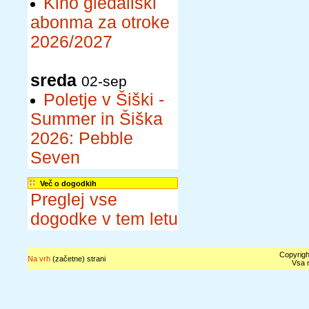
Kino gledališki
abonma za otroke
2026/2027
sreda
02-sep
Poletje v Šiški -
Summer in Šiška
2026: Pebble
Seven
Več o dogodkih
Preglej vse
dogodke v tem letu
Copyrigh
Na vrh
(začetne) strani
Vsa n