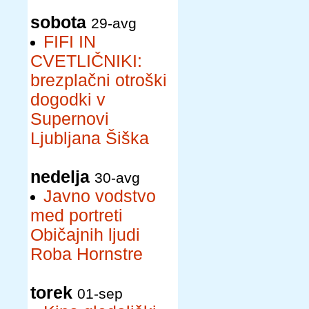
sobota
29-avg
FIFI IN
CVETLIČNIKI:
brezplačni otroški
dogodki v
Supernovi
Ljubljana Šiška
nedelja
30-avg
Javno vodstvo
med portreti
Običajnih ljudi
Roba Hornstre
torek
01-sep