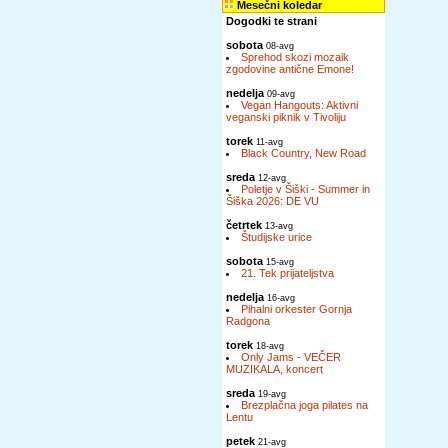
Mesečni koledar
Dogodki te strani
sobota
08-avg
Sprehod skozi mozaik
zgodovine antične Emone!
nedelja
09-avg
Vegan Hangouts: Aktivni
veganski piknik v Tivoliju
torek
11-avg
Black Country, New Road
sreda
12-avg
Poletje v Šiški - Summer in
Šiška 2026: DE VU
četrtek
13-avg
Študijske urice
sobota
15-avg
21. Tek prijateljstva
nedelja
16-avg
Pihalni orkester Gornja
Radgona
torek
18-avg
Only Jams - VEČER
MUZIKALA, koncert
sreda
19-avg
Brezplačna joga pilates na
Lentu
petek
21-avg