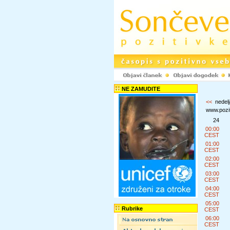
NE ZAMUDITE
<<
nedelj
www.pozit
24
00:00
CEST
01:00
CEST
02:00
CEST
03:00
CEST
04:00
CEST
05:00
Rubrike
CEST
06:00
CEST