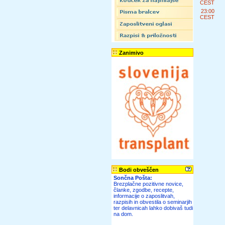
CEST
23:00
CEST
Zanimivo
Bodi obveščen
Sončna Pošta:
Brezplačne pozitivne novice,
članke, zgodbe, recepte,
informacije o zaposlitvah,
razpisih in obvestila o seminarjih
ter delavnicah lahko dobivaš tudi
na dom.