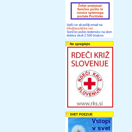
Želim prejemati
Sončno pošto in
novice spletnega
portala Pozitivke
Vpiši se ali pošlji email na:
info@pozitivke.net
.
Sončno pošto tedensko na dom
dobiva okoli 2.500 bralcev.
Ne spreglejte
SVET POEZIJE