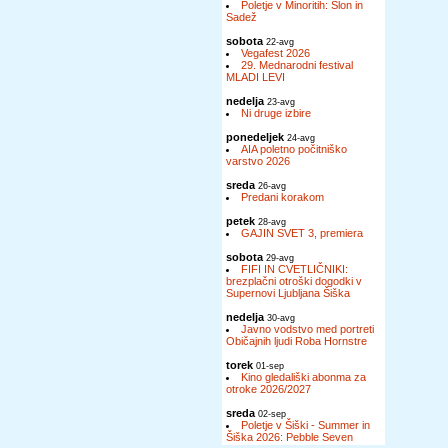
Poletje v Minoritih: Slon in
Sadež
sobota
22-avg
Vegafest 2026
29. Mednarodni festival
MLADI LEVI
nedelja
23-avg
Ni druge izbire
ponedeljek
24-avg
AIA poletno počitniško
varstvo 2026
sreda
26-avg
Predani korakom
petek
28-avg
GAJIN SVET 3, premiera
sobota
29-avg
FIFI IN CVETLIČNIKI:
brezplačni otroški dogodki v
Supernovi Ljubljana Šiška
nedelja
30-avg
Javno vodstvo med portreti
Običajnih ljudi Roba Hornstre
torek
01-sep
Kino gledališki abonma za
otroke 2026/2027
sreda
02-sep
Poletje v Šiški - Summer in
Šiška 2026: Pebble Seven