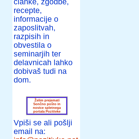
članke, zgodbe,
recepte,
informacije o
zaposlitvah,
razpisih in
obvestila o
seminarjih ter
delavnicah lahko
dobivaš tudi na
dom.
Želim prejemati
Sončno pošto in
novice spletnega
portala Pozitivke
Vpiši se ali pošlji
email na: