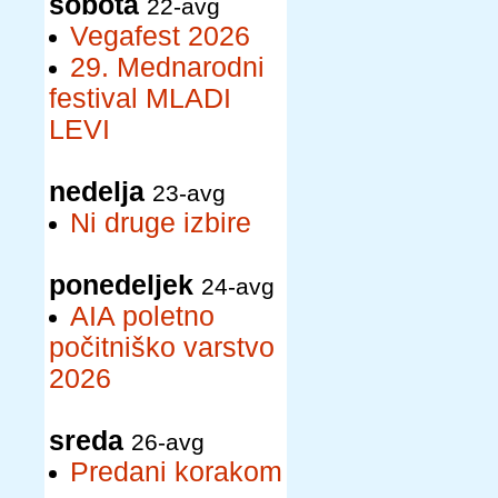
sobota
22-avg
Vegafest 2026
29. Mednarodni
festival MLADI
LEVI
nedelja
23-avg
Ni druge izbire
ponedeljek
24-avg
AIA poletno
počitniško varstvo
2026
sreda
26-avg
Predani korakom