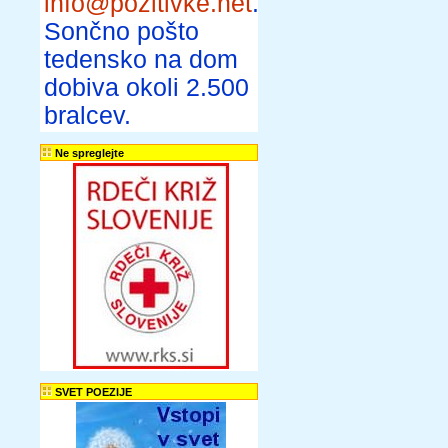
info@pozitivke.net
.
Sončno pošto
tedensko na dom
dobiva okoli 2.500
bralcev.
Ne spreglejte
SVET POEZIJE