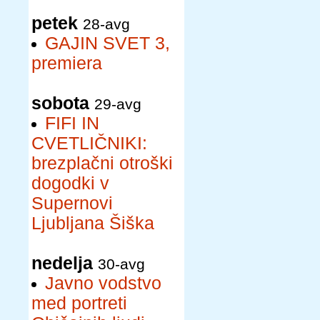
petek
28-avg
GAJIN SVET 3,
premiera
sobota
29-avg
FIFI IN
CVETLIČNIKI:
brezplačni otroški
dogodki v
Supernovi
Ljubljana Šiška
nedelja
30-avg
Javno vodstvo
med portreti