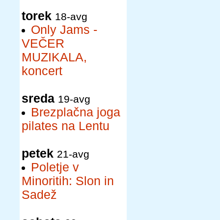
torek
18-avg
Only Jams -
VEČER
MUZIKALA,
koncert
sreda
19-avg
Brezplačna joga
pilates na Lentu
petek
21-avg
Poletje v
Minoritih: Slon in
Sadež