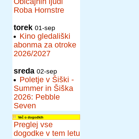
Običajnih ljudi
Roba Hornstre
torek
01-sep
Kino gledališki
abonma za otroke
2026/2027
sreda
02-sep
Poletje v Šiški -
Summer in Šiška
2026: Pebble
Seven
Več o dogodkih
Preglej vse
dogodke v tem letu