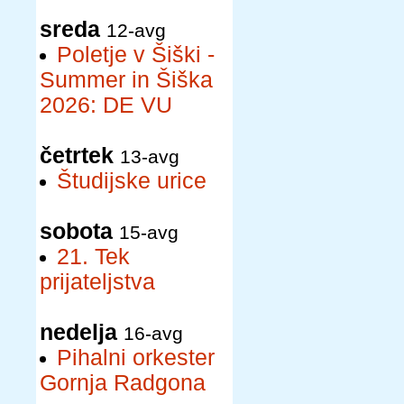
sreda
12-avg
Poletje v Šiški -
Summer in Šiška
2026: DE VU
četrtek
13-avg
Študijske urice
sobota
15-avg
21. Tek
prijateljstva
nedelja
16-avg
Pihalni orkester
Gornja Radgona