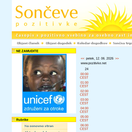
NE ZAMUDITE
<<
petek, 12. 06. 2026
>>
www.pozitivke.net
24
00:00
CEST
01:00
CEST
02:00
CEST
03:00
CEST
04:00
CEST
05:00
Rubrike
CEST
06:00
CEST