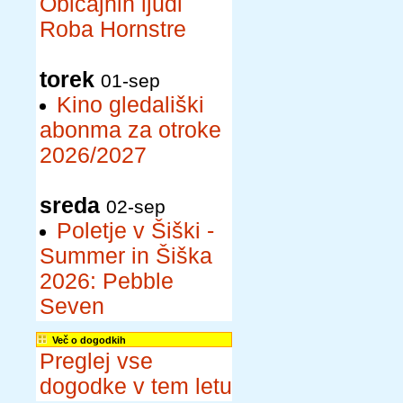
Običajnih ljudi
Roba Hornstre
torek
01-sep
Kino gledališki
abonma za otroke
2026/2027
sreda
02-sep
Poletje v Šiški -
Summer in Šiška
2026: Pebble
Seven
Več o dogodkih
Preglej vse
dogodke v tem letu