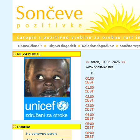
NE ZAMUDITE
<<
torek, 10. 03. 2026
>>
www.pozitivke.net
11
00:00
CEST
01:00
CEST
02:00
CEST
03:00
CEST
04:00
CEST
05:00
Rubrike
CEST
06:00
CEST