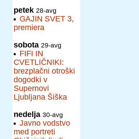
petek
28-avg
GAJIN SVET 3,
premiera
sobota
29-avg
FIFI IN
CVETLIČNIKI:
brezplačni otroški
dogodki v
Supernovi
Ljubljana Šiška
nedelja
30-avg
Javno vodstvo
med portreti