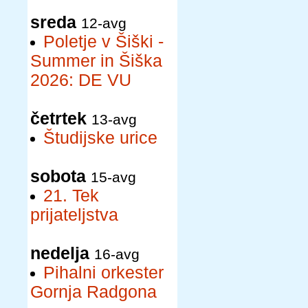
sreda
12-avg
Poletje v Šiški -
Summer in Šiška
2026: DE VU
četrtek
13-avg
Študijske urice
sobota
15-avg
21. Tek
prijateljstva
nedelja
16-avg
Pihalni orkester
Gornja Radgona