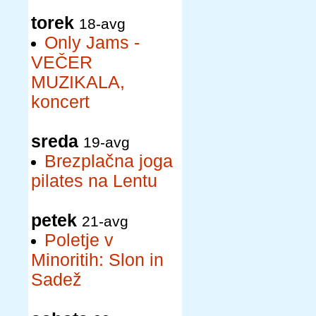
torek
18-avg
Only Jams -
VEČER
MUZIKALA,
koncert
sreda
19-avg
Brezplačna joga
pilates na Lentu
petek
21-avg
Poletje v
Minoritih: Slon in
Sadež