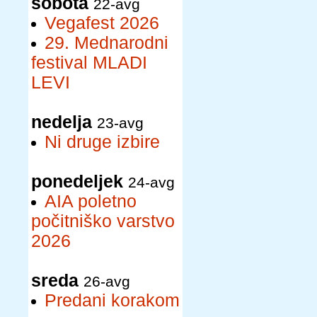
sobota
22-avg
Vegafest 2026
29. Mednarodni
festival MLADI
LEVI
nedelja
23-avg
Ni druge izbire
ponedeljek
24-avg
AIA poletno
počitniško varstvo
2026
sreda
26-avg
Predani korakom