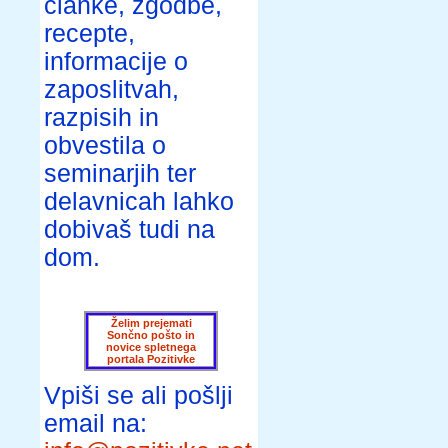
članke, zgodbe,
recepte,
informacije o
zaposlitvah,
razpisih in
obvestila o
seminarjih ter
delavnicah lahko
dobivaš tudi na
dom.
Želim prejemati
Sončno pošto in
novice spletnega
portala Pozitivke
Vpiši se ali pošlji
email na: