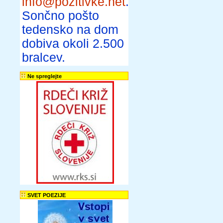
info@pozitivke.net
.
Sončno pošto
tedensko na dom
dobiva okoli 2.500
bralcev.
Ne spreglejte
SVET POEZIJE